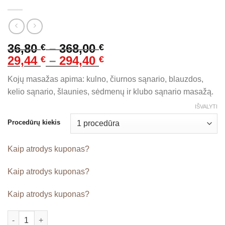
Price
36,80
–
368,00
€
€
range:
Price
29,44
–
294,40
€
€
36,80 €
range:
Kojų masažas apima: kulno, čiurnos sąnario, blauzdos,
through
29,44 €
kelio sąnario, šlaunies, sėdmenų ir klubo sąnario masažą.
368,00 €
through
294,40 €
IŠVALYTI
Procedūrų kiekis
Kaip atrodys kuponas?
Kaip atrodys kuponas?
Kaip atrodys kuponas?
produkto kiekis: Kojų masažas (30 min.)