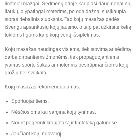
limfiniai mazgai. Sėdmenų odoje kaupiasi daug riebalinių
liaukų, o ypatingai moterims, po oda dažnai susikaupia
storas riebalinis sluoksnis. Tad kojų masažas padės
išvengti apsunkusių kojų jausmo, o taip pat užkirsite kelią
tokioms ligoms kaip kojų venų išsiplėtimas.
Kojų masažas naudingas visiems, tiek stovimą ar sėdimą
darbą dirbantiems žmonėms, tiek propaguojantiems
įvairias sporto šakas ar moterims besirūpinančioms kojų
grožiu bei sveikata.
Kojų masažas rekomenduojamas:
Sportuojantiems.
Nėščiosioms kai vargina kojų tynimas.
Norint pagerinti kraujotaką ir limfotaką galūnėse.
Jaučiant kojų nuovargį.