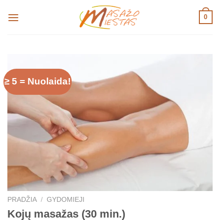
Skip
0
to
content
≥ 5 = Nuolaida!
PRADŽIA
/
GYDOMIEJI
Kojų masažas (30 min.)