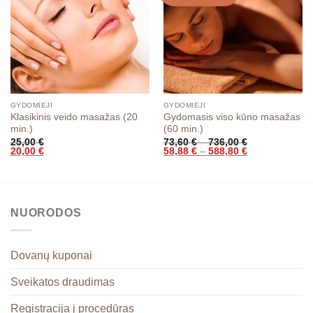
GYDOMIEJI
GYDOMIEJI
Klasikinis veido masažas (20
Gydomasis viso kūno masažas
min.)
(60 min.)
Price
25,00
€
73,60
€
–
736,00
€
range:
Price
20,00
€
58,88
€
–
588,80
€
73,60 €
range:
through
58,88 €
736,00 €
through
588,80 €
NUORODOS
Dovanų kuponai
Sveikatos draudimas
Registracija į procedūras