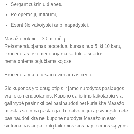
Sergant cukriniu diabetu.
Po operacijų ir traumų.
Esant šleivakojystei ar pilnapadystei.
Masažo trukmė – 30 minučių.
Rekomenduojamas procedūrų kursas nuo 5 iki 10 kartų.
Procedūras rekomenduojama kartoti atsiradus
nemaloniems pojūčiams kojose.
Procedūra yra atliekama vienam asmeniui.
Šis kuponas yra daugiatipis ir jame nurodytos paslaugos
yra rekomenduojamos. Kupono galiojimo laikotarpiu yra
galimybė pasirinkti bei pasinaudoti bet kuria kita Masažo
miestas siūloma paslauga. Tuo atveju, jei apsispręstumėte
pasinaudoti kita nei kupone nurodyta Masažo miesto
siūloma paslauga, būtų taikomos šios papildomos sąlygos: