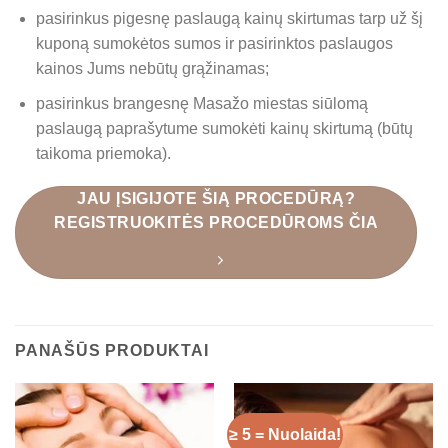
pasirinkus pigesnę paslaugą kainų skirtumas tarp už šį
kuponą sumokėtos sumos ir pasirinktos paslaugos
kainos Jums nebūtų grąžinamas;
pasirinkus brangesnę Masažo miestas siūlomą
paslaugą paprašytume sumokėti kainų skirtumą (būtų
taikoma priemoka).
JAU ĮSIGIJOTE ŠIĄ PROCEDŪRĄ?
REGISTRUOKITĖS PROCEDŪROMS ČIA
PANAŠŪS PRODUKTAI
≥ 5 = Nuolaida!