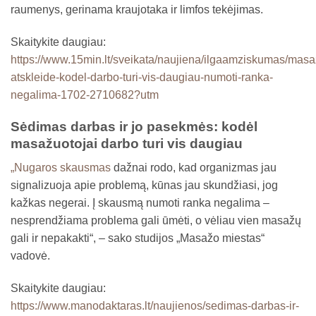
raumenys, gerinama kraujotaka ir limfos tekėjimas.
Skaitykite daugiau:
https://www.15min.lt/sveikata/naujiena/ilgaamziskumas/masa
atskleide-kodel-darbo-turi-vis-daugiau-numoti-ranka-
negalima-1702-2710682?utm
Sėdimas darbas ir jo pasekmės: kodėl
masažuotojai darbo turi vis daugiau
„Nugaros skausmas
dažnai rodo, kad organizmas jau
signalizuoja apie problemą, kūnas jau skundžiasi, jog
kažkas negerai. Į skausmą numoti ranka negalima –
nesprendžiama problema gali ūmėti, o vėliau vien masažų
gali ir nepakakti“, – sako studijos „Masažo miestas“
vadovė.
Skaitykite daugiau:
https://www.manodaktaras.lt/naujienos/sedimas-darbas-ir-