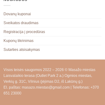
Dovanų kuponai
Sveikatos draudimas
Registracija į procedūras
Kuponų tikrinimas
Sutarties atsisakymas
Visos teisės saugomos 2022 – 2026 © Masažo miestas
Laisvalaikio terasa (Outlet Park 2 a.) Ogmios miestas,
Verkių g. 31C, Vilnius
(įėjimas D2, iš Lakūnų g.)
El. paštas: masazo.miestas@gmail.com | Telefonas: +370
651 23000