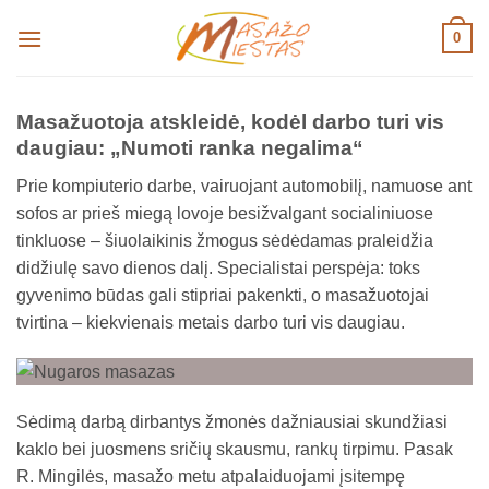
Skip
0
to
content
Masažuotoja atskleidė, kodėl darbo turi vis
daugiau: „Numoti ranka negalima“
Prie kompiuterio darbe, vairuojant automobilį, namuose ant
sofos ar prieš miegą lovoje besižvalgant socialiniuose
tinkluose – šiuolaikinis žmogus sėdėdamas praleidžia
didžiulę savo dienos dalį. Specialistai perspėja: toks
gyvenimo būdas gali stipriai pakenkti, o masažuotojai
tvirtina – kiekvienais metais darbo turi vis daugiau.
Sėdimą darbą dirbantys žmonės dažniausiai skundžiasi
kaklo bei juosmens sričių skausmu, rankų tirpimu. Pasak
R. Mingilės, masažo metu atpalaiduojami įsitempę