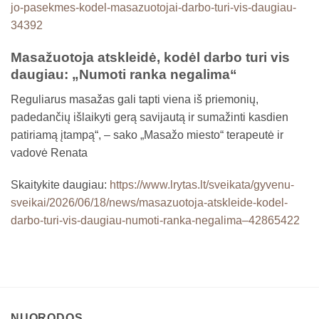
jo-pasekmes-kodel-masazuotojai-darbo-turi-vis-daugiau-
34392
Masažuotoja atskleidė, kodėl darbo turi vis
daugiau: „Numoti ranka negalima“
Reguliarus masažas gali tapti viena iš priemonių,
padedančių išlaikyti gerą savijautą ir sumažinti kasdien
patiriamą įtampą“, – sako „Masažo miesto“ terapeutė ir
vadovė Renata
Skaitykite daugiau:
https://www.lrytas.lt/sveikata/gyvenu-
sveikai/2026/06/18/news/masazuotoja-atskleide-kodel-
darbo-turi-vis-daugiau-numoti-ranka-negalima–42865422
NUORODOS