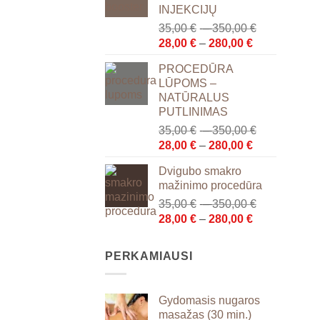
INJEKCIJŲ
280,00 €
Price
35,00
€
–
350,00
€
Price
range:
28,00
€
–
280,00
€
range:
35,00 €
PROCEDŪRA
28,00 €
through
LŪPOMS –
through
350,00 €
NATŪRALUS
280,00 €
PUTLINIMAS
Price
35,00
€
–
350,00
€
Price
range:
28,00
€
–
280,00
€
range:
35,00 €
Dvigubo smakro
28,00 €
through
mažinimo procedūra
through
350,00 €
Price
35,00
€
–
350,00
€
280,00 €
Price
range:
28,00
€
–
280,00
€
range:
35,00 €
28,00 €
through
PERKAMIAUSI
through
350,00 €
280,00 €
Gydomasis nugaros
masažas (30 min.)