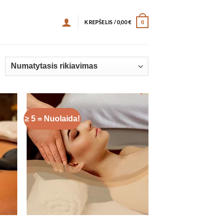
KREPŠELIS /
0,00
€
0
≥ 5 = Nuolaida!