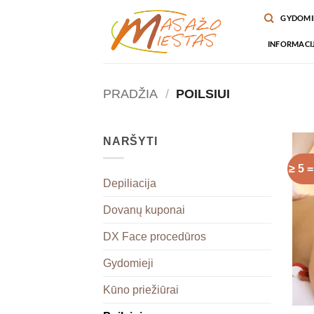
Skip
GYDOMIE
to
content
INFORMACIJ
PRADŽIA
/
POILSIUI
NARŠYTI
≥ 5 
Depiliacija
Dovanų kuponai
DX Face procedūros
Gydomieji
Kūno priežiūrai