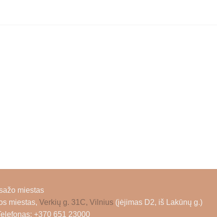
sažo miestas
ios miestas,
Verkių g. 31C, Vilnius
(įėjimas D2, iš Lakūnų g.)
Telefonas: +370 651 23000