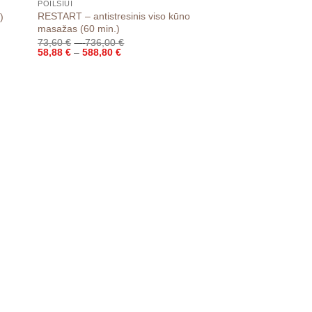
POILSIUI
RESTART – antistresinis viso kūno
)
masažas (60 min.)
Price
73,60
€
–
736,00
€
Price
range:
58,88
€
–
588,80
€
range:
73,60 €
58,88 €
through
through
736,00 €
588,80 €