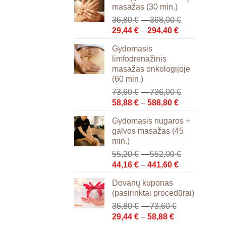
masažas (30 min.)
Price
36,80
€
–
368,00
€
Price
range:
29,44
€
–
294,40
€
range:
36,80 €
Gydomasis
29,44 €
through
limfodrenažinis
through
368,00 €
masažas onkologijoje
294,40 €
(60 min.)
Price
73,60
€
–
736,00
€
Price
range:
58,88
€
–
588,80
€
range:
73,60 €
Gydomasis nugaros +
58,88 €
through
galvos masažas (45
through
736,00 €
min.)
588,80 €
Price
55,20
€
–
552,00
€
Price
range:
44,16
€
–
441,60
€
range:
55,20 €
Dovanų kuponas
44,16 €
through
(pasirinktai procedūrai)
through
552,00 €
Price
36,80
€
–
73,60
€
441,60 €
Price
range:
29,44
€
–
58,88
€