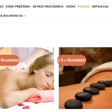
JI
KŪNO PRIEŽIŪRAI
DX FACE PROCEDŪROS
VEIDUI
POILSIUI
DEPILIACIJA
A IR KONTAKTAI
= Nuolaida!
≥ 5 = Nuolaida!