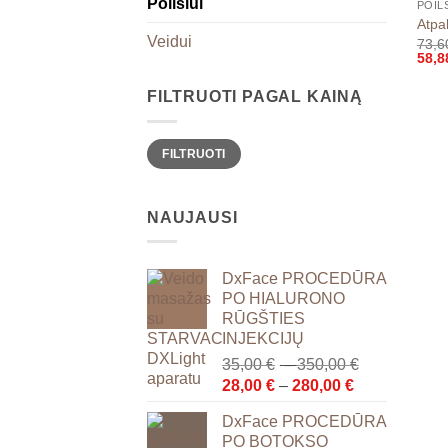
Poilsiui
POIL
Atpa
Veidui
73,
58,
FILTRUOTI PAGAL KAINĄ
Min
Maks
FILTRUOTI
kaina
kaina
NAUJAUSI
DxFace PROCEDŪRA
PO HIALURONO
RŪGŠTIES
INJEKCIJŲ
Price
35,00
€
–
350,00
€
Price
range:
28,00
€
–
280,00
€
range:
35,00 €
DxFace PROCEDŪRA
28,00 €
through
PO BOTOKSO
through
350,00 €