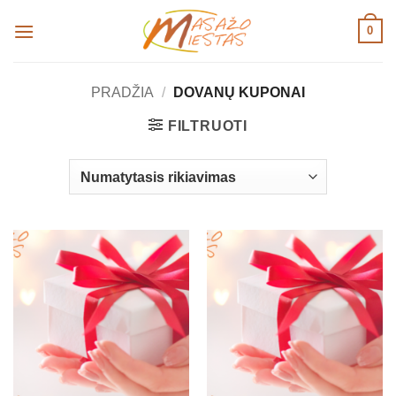
Skip
0
to
content
PRADŽIA
/
DOVANŲ KUPONAI
FILTRUOTI