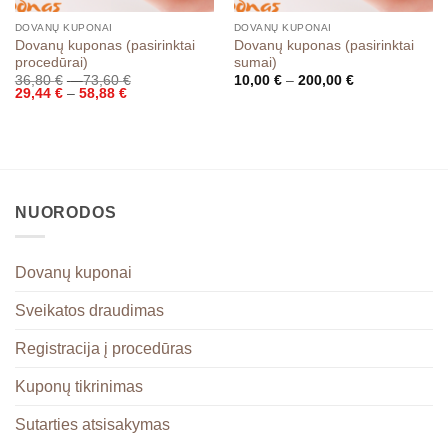
DOVANŲ KUPONAI
DOVANŲ KUPONAI
Dovanų kuponas (pasirinktai
Dovanų kuponas (pasirinktai
procedūrai)
sumai)
Price
Price
36,80
€
–
73,60
€
10,00
€
–
200,00
€
Price
range:
range:
29,44
€
–
58,88
€
range:
36,80 €
10,00 €
29,44 €
through
through
through
73,60 €
200,00 €
58,88 €
NUORODOS
Dovanų kuponai
Sveikatos draudimas
Registracija į procedūras
Kuponų tikrinimas
Sutarties atsisakymas