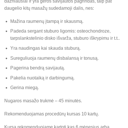
dažniausiai ir yra geros savijautos pagrindas, taip pat
daugelio kitų masažų sudedamoji dalis, nes:
Mažina raumenų įtampą ir skausmą.
Padeda sergant stuburo ligomis: osteochondroze,
tarpslankstelinio disko išvarža, stuburo iškrypimu ir t.t..
Yra naudingas kai skauda stuburą.
Sureguliuoja raumenų disbalansą ir tonusą.
Pagerina bendrą savijautą.
Pakelia nuotaiką ir darbingumą.
Gerina miegą.
Nugaros masažo trukmė – 45 minutės.
Rekomenduojamas procedūrų kursas 10 kartų.
Kursą rekomenduojame kartoti kas 6 mėnesius arba