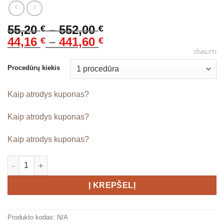
Price
55,20
–
552,00
€
€
range:
Price
44,16
–
441,60
€
€
55,20 €
range:
IŠVALYTI
through
44,16 €
Procedūrų kiekis
552,00 €
through
441,60 €
Kaip atrodys kuponas?
Kaip atrodys kuponas?
Kaip atrodys kuponas?
produkto kiekis: Gydomasis nugaros masažas (45 min.)
Į KREPŠELĮ
Produkto kodas:
N/A