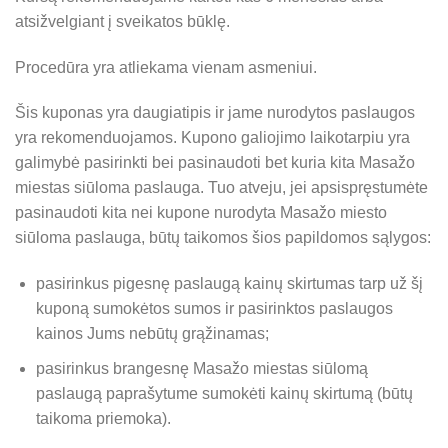
atsižvelgiant į sveikatos būklę.
Procedūra yra atliekama vienam asmeniui.
Šis kuponas yra daugiatipis ir jame nurodytos paslaugos
yra rekomenduojamos. Kupono galiojimo laikotarpiu yra
galimybė pasirinkti bei pasinaudoti bet kuria kita Masažo
miestas siūloma paslauga. Tuo atveju, jei apsispręstumėte
pasinaudoti kita nei kupone nurodyta Masažo miesto
siūloma paslauga, būtų taikomos šios papildomos sąlygos:
pasirinkus pigesnę paslaugą kainų skirtumas tarp už šį
kuponą sumokėtos sumos ir pasirinktos paslaugos
kainos Jums nebūtų grąžinamas;
pasirinkus brangesnę Masažo miestas siūlomą
paslaugą paprašytume sumokėti kainų skirtumą (būtų
taikoma priemoka).