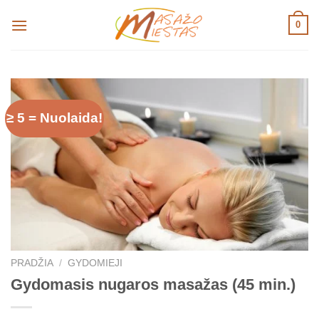
Skip
0
to
content
≥ 5 = Nuolaida!
PRADŽIA
/
GYDOMIEJI
Gydomasis nugaros masažas (45 min.)