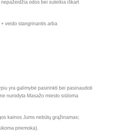
nepažeidžia odos bei suteikia iškart
 + veido stangrinantis arba
iu yra galimybė pasirinkti bei pasinaudoti
pone nurodyta Masažo miesto siūloma
ugos kainos Jums nebūtų grąžinamas;
aikoma priemoka).