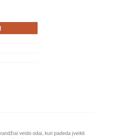
ndžiai veido odai (60 min.)
Į
randžiai veido odai, kuri padeda įveikti