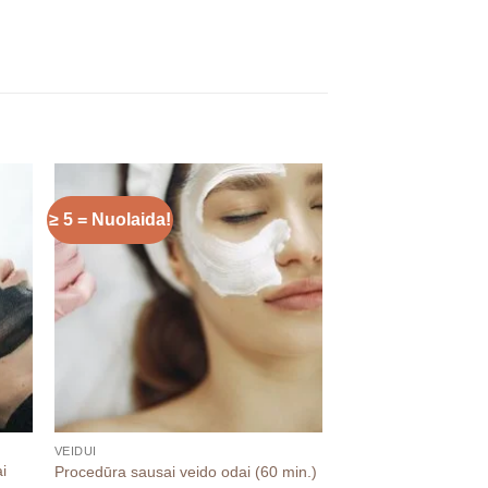
≥ 5 = Nuolaida!
≥ 5 = Nuolaida!
VEIDUI
VEIDUI
ai
Procedūra sausai veido odai (60 min.)
Antakių laminavimas