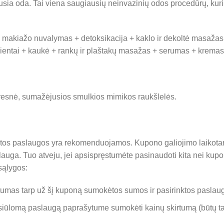
sia oda. Tai viena saugiausių neinvazinių odos procedūrų, kuri 
i: makiažo nuvalymas + detoksikacija + kaklo ir dekoltė masažas
dientai + kaukė + rankų ir plaštakų masažas + serumas + kremas
gresnė, sumažėjusios smulkios mimikos raukšlelės.
ytos paslaugos yra rekomenduojamos. Kupono galiojimo laikotarp
lauga. Tuo atveju, jei apsispręstumėte pasinaudoti kita nei ku
sąlygos:
rtumas tarp už šį kuponą sumokėtos sumos ir pasirinktos pasla
iūlomą paslaugą paprašytume sumokėti kainų skirtumą (būtų t