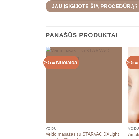
JAU ĮSIGIJOTE ŠIĄ PROCEDŪRĄ
PANAŠŪS PRODUKTAI
≥ 5 = Nuolaida!
≥ 5 =
VEIDUI
VEIDU
Veido masažas su STARVAC DXLight
Antak