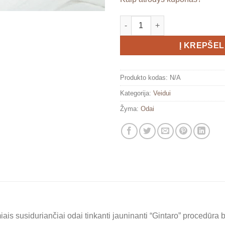
produkto kiekis: Procedūra bra
Į KREPŠEL
Produkto kodas:
N/A
Kategorija:
Veidui
Žyma:
Odai
ais susiduriančiai odai tinkanti jauninanti “Gintaro” procedūra b