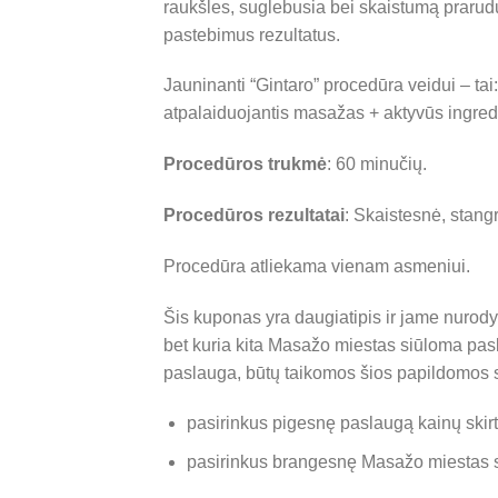
raukšles, suglebusia bei skaistumą prarudu
pastebimus rezultatus.
Jauninanti “Gintaro” procedūra veidui – ta
atpalaiduojantis masažas + aktyvūs ingre
Procedūros trukmė
: 60 minučių.
Procedūros rezultatai
: Skaistesnė, stan
Procedūra atliekama vienam asmeniui.
Šis kuponas yra daugiatipis ir jame nurod
bet kuria kita Masažo miestas siūloma pas
paslauga, būtų taikomos šios papildomos 
pasirinkus pigesnę paslaugą kainų ski
pasirinkus brangesnę Masažo miestas s