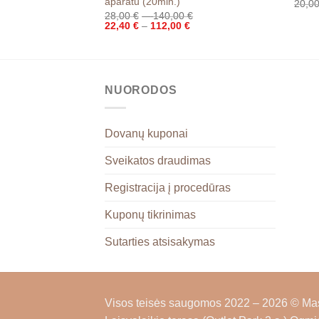
aparatu (20min.)
20,0
Price
28,00
€
–
140,00
€
Price
range:
22,40
€
–
112,00
€
range:
28,00 €
22,40 €
through
through
140,00 €
112,00 €
NUORODOS
Dovanų kuponai
Sveikatos draudimas
Registracija į procedūras
Kuponų tikrinimas
Sutarties atsisakymas
Visos teisės saugomos 2022 – 2026 © Ma