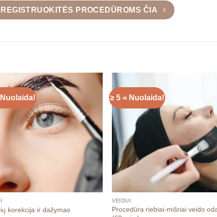
? REGISTRUOKITĖS PROCEDŪROMS ČIA
 Nuolaida!
≥ 5 = Nuolaida!
I
VEIDUI
Procedūra riebiai-mišriai veido od
ių korekcija ir dažymas