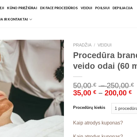
JI
KŪNO PRIEŽIŪRAI
DX FACE PROCEDŪROS
VEIDUI
POILSIUI
DEPILIACIJA
A IR KONTAKTAI
PRADŽIA
/
VEIDUI
Procedūra bran
veido odai (60 m
50,00
–
250,00
€
€
P
35,00
–
200,00
€
€
r
3
Procedūrų kiekis
t
2
Kaip atrodys kuponas?
Kaip atrodys kuponas?