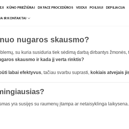
JI
KŪNO PRIEŽIŪRAI
DX FACE PROCEDŪROS
VEIDUI
POILSIUI
DEPILIACIJA
A IR KONTAKTAI
 nuo nugaros skausmo?
emų, su kuria susiduria tiek sėdimą darbą dirbantys žmonės, t
garos skausmo ir kada jį verta rinktis?
būti labai efektyvus
, tačiau svarbu suprasti,
kokiais atvejais j
mingiausias?
mas yra susijęs su raumenų įtampa ar netaisyklinga laikysena.