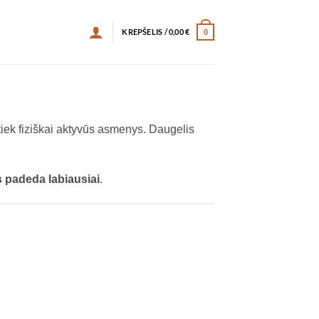
KREPŠELIS /
0,00
€
0
iek fiziškai aktyvūs asmenys. Daugelis
is padeda labiausiai
.